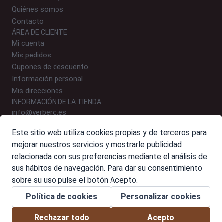
Quiénes somos
Contacto
ÁREA DE CLIENTE
Mi cuenta
Mis pedidos
Cupones de descuento
Información personal
Mis direcciones
INFORMACIÓN DE LA TIENDA
info@yerbero.es
646 24 54 09 (WhatsApp)
Este sitio web utiliza cookies propias y de terceros para
Polígono Malpica, Calle E, Nº 9-10, 50016 Zaragoza
mejorar nuestros servicios y mostrarle publicidad
relacionada con sus preferencias mediante el análisis de
sus hábitos de navegación. Para dar su consentimiento
sobre su uso pulse el botón Acepto.
© 2026 Yerbero. Alimentación de calidad para perros y gatos
Política de cookies
Personalizar cookies
Rechazar todo
Acepto