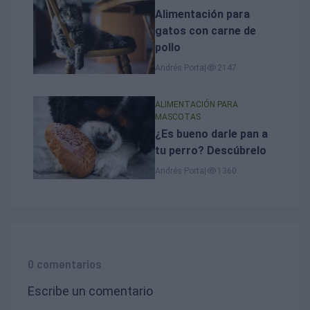
Alimentación para
gatos con carne de
pollo
Andrés Porta
|
2147
ALIMENTACIÓN PARA
MASCOTAS
¿Es bueno darle pan a
tu perro? Descúbrelo
Andrés Porta
|
1360
0 comentarios
Escribe un comentario