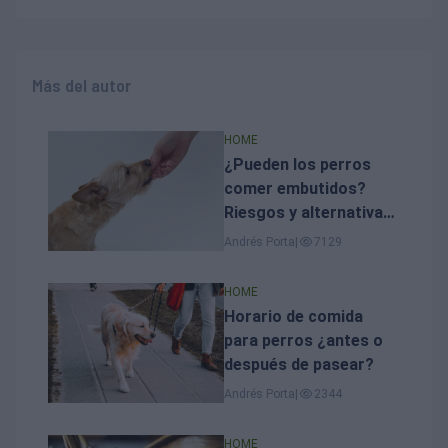
Más del autor
HOME
¿Pueden los perros
comer embutidos?
Riesgos y alternativas
seguras
Andrés Porta
|
7129
HOME
Horario de comida
para perros ¿antes o
después de pasear?
Andrés Porta
|
2344
HOME