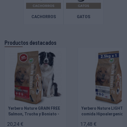
CACHORROS
GATOS
Productos destacados
Yerbero Nature GRAIN FREE
Yerbero Nature LIGHT D
Salmon, Trucha y Boniato -
comida Hipoalergenica 
comida SIN cereales para
en Grasas para perros
20,24 €
17,48 €
perros