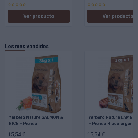
Ver producto
Ver producto
Los más vendidos
Yerbero Nature SALMON &
Yerbero Nature LAMB & 
RICE – Pienso
– Pienso Hipoalergénico
Hipoalergénico sin Gluten
Gluten con Cordero par
15,54 €
15,54 €
con Salmon para Perros
Perros Adultos