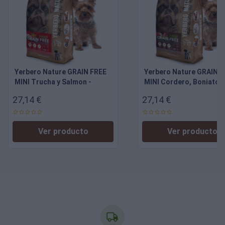
Yerbero Nature GRAIN FREE
Yerbero Nature GRAIN F
MINI Trucha y Salmon -
MINI Cordero, Boniato y
alimento sin cereales para
Menta - alimento sin
27,14 €
27,14 €
perros de razas mini
cereales para perros de
razas mini
Ver producto
Ver producto