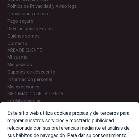
Política de Privacidad y Aviso legal
Condiciones de uso
Pago seguro
Devoluciones y Envios
Quiénes somos
Contacto
ÁREA DE CLIENTE
Mi cuenta
Mis pedidos
Cupones de descuento
Información personal
Mis direcciones
INFORMACIÓN DE LA TIENDA
info@yerbero.es
646 24 54 09 (WhatsApp)
Este sitio web utiliza cookies propias y de terceros para
Polígono Malpica, Calle E, Nº 9-10, 50016 Zaragoza
mejorar nuestros servicios y mostrarle publicidad
relacionada con sus preferencias mediante el análisis de
sus hábitos de navegación. Para dar su consentimiento
Resumen de combinaciones ...
Ver más