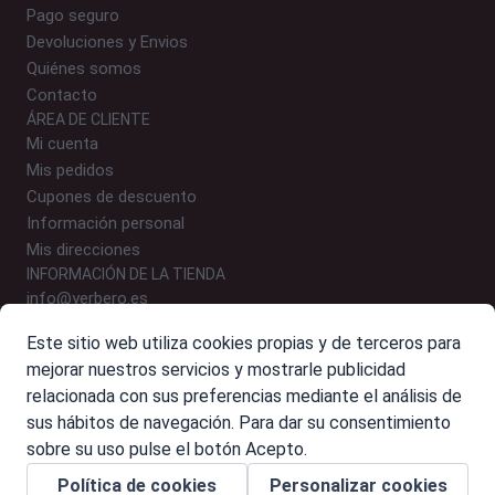
Pago seguro
Devoluciones y Envios
Quiénes somos
Contacto
ÁREA DE CLIENTE
Mi cuenta
Mis pedidos
Cupones de descuento
Información personal
Mis direcciones
INFORMACIÓN DE LA TIENDA
info@yerbero.es
646 24 54 09 (WhatsApp)
Este sitio web utiliza cookies propias y de terceros para
Polígono Malpica, Calle E, Nº 9-10, 50016 Zaragoza
mejorar nuestros servicios y mostrarle publicidad
relacionada con sus preferencias mediante el análisis de
sus hábitos de navegación. Para dar su consentimiento
sobre su uso pulse el botón Acepto.
© 2026 Yerbero. Alimentación de calidad para perros y gatos
Política de cookies
Personalizar cookies