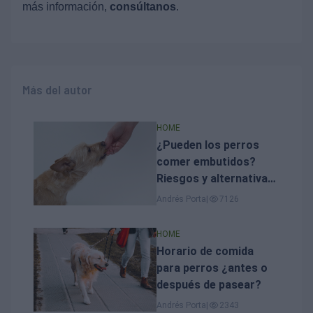
más información,
consúltanos
.
Más del autor
HOME
¿Pueden los perros
comer embutidos?
Riesgos y alternativas
seguras
Andrés Porta
|
7126
HOME
Horario de comida
para perros ¿antes o
después de pasear?
Andrés Porta
|
2343