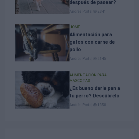
después de pasear?
Andrés Porta
|
2341
HOME
Alimentación para
gatos con carne de
pollo
Andrés Porta
|
2145
ALIMENTACIÓN PARA
MASCOTAS
¿Es bueno darle pan a
tu perro? Descúbrelo
Andrés Porta
|
1358