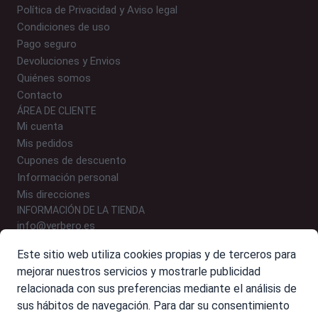
Política de Privacidad y Aviso legal
Condiciones de uso
Pago seguro
Devoluciones y Envios
Quiénes somos
Contacto
ÁREA DE CLIENTE
Mi cuenta
Mis pedidos
Cupones de descuento
Información personal
Mis direcciones
INFORMACIÓN DE LA TIENDA
info@yerbero.es
646 24 54 09 (WhatsApp)
Este sitio web utiliza cookies propias y de terceros para
Polígono Malpica, Calle E, Nº 9-10, 50016 Zaragoza
mejorar nuestros servicios y mostrarle publicidad
relacionada con sus preferencias mediante el análisis de
sus hábitos de navegación. Para dar su consentimiento