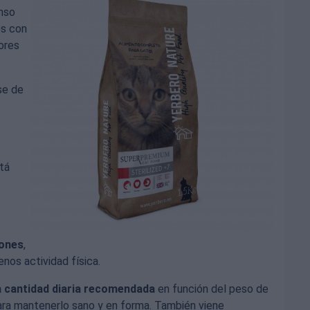
enso
os con
ores
se de
tá
iones
,
os actividad física.
la cantidad diaria recomendada
en función del peso de
para mantenerlo sano y en forma. También viene