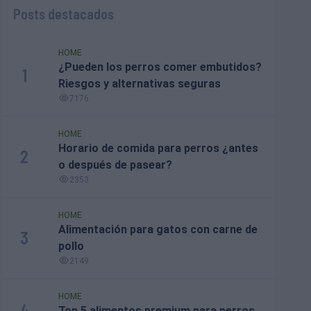
Posts destacados
HOME
¿Pueden los perros comer embutidos?
1
Riesgos y alternativas seguras
7176
HOME
Horario de comida para perros ¿antes
2
o después de pasear?
2353
HOME
Alimentación para gatos con carne de
3
pollo
2149
HOME
4
Top 5 alimentos premium para perros