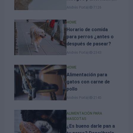
seguras
Andrés Porta
|
7126
HOME
Horario de comida
para perros ¿antes o
después de pasear?
Andrés Porta
|
2343
HOME
Alimentación para
gatos con carne de
pollo
Andrés Porta
|
2145
ALIMENTACIÓN PARA
MASCOTAS
¿Es bueno darle pan a