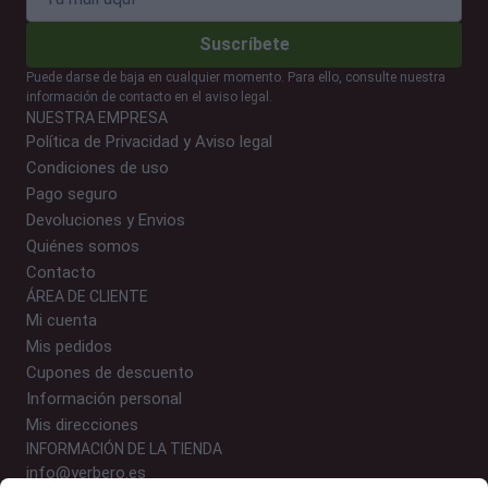
Suscríbete
Puede darse de baja en cualquier momento. Para ello, consulte nuestra
información de contacto en el aviso legal.
NUESTRA EMPRESA
Política de Privacidad y Aviso legal
Condiciones de uso
Pago seguro
Devoluciones y Envios
Quiénes somos
Contacto
ÁREA DE CLIENTE
Mi cuenta
Mis pedidos
Cupones de descuento
Información personal
Mis direcciones
INFORMACIÓN DE LA TIENDA
info@yerbero.es