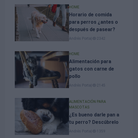
HOME
Horario de comida
para perros ¿antes o
después de pasear?
Andrés Porta
|
2342
HOME
Alimentación para
gatos con carne de
pollo
Andrés Porta
|
2145
ALIMENTACIÓN PARA
MASCOTAS
¿Es bueno darle pan a
tu perro? Descúbrelo
Andrés Porta
|
1359