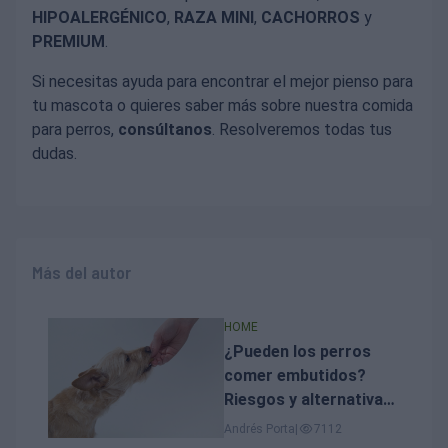
HIPOALERGÉNICO
,
RAZA MINI
,
CACHORROS
y
PREMIUM
.
Si necesitas ayuda para encontrar el mejor pienso para
tu mascota o quieres saber más sobre nuestra comida
para perros,
consúltanos
. Resolveremos todas tus
dudas.
Más del autor
HOME
¿Pueden los perros
comer embutidos?
Riesgos y alternativas
seguras
Andrés Porta
|
7112