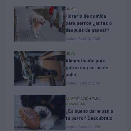
HOME
Horario de comida
para perros ¿antes o
después de pasear?
Andrés Porta
|
2340
HOME
Alimentación para
gatos con carne de
pollo
Andrés Porta
|
2145
ALIMENTACIÓN PARA
MASCOTAS
¿Es bueno darle pan a
tu perro? Descúbrelo
Andrés Porta
|
1358