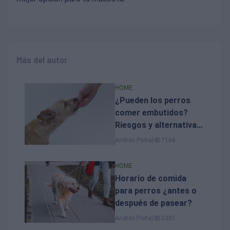
Más del autor
HOME
¿Pueden los perros
comer embutidos?
Riesgos y alternativas
seguras
Andrés Porta
|
7166
HOME
Horario de comida
para perros ¿antes o
después de pasear?
Andrés Porta
|
2351