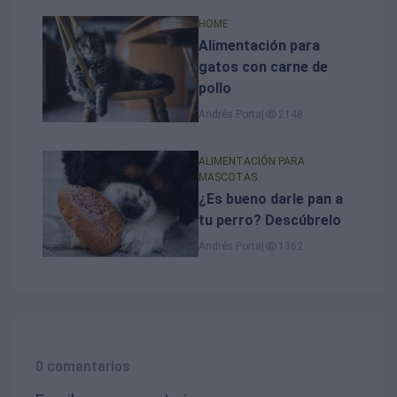
HOME
Alimentación para
gatos con carne de
pollo
Andrés Porta
|
2148
ALIMENTACIÓN PARA
MASCOTAS
¿Es bueno darle pan a
tu perro? Descúbrelo
Andrés Porta
|
1362
0 comentarios