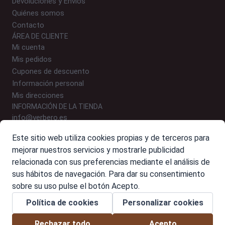
Devoluciones y Envios
Quiénes somos
Contacto
ÁREA DE CLIENTE
Mi cuenta
Mis pedidos
Cupones de descuento
Información personal
Mis direcciones
INFORMACIÓN DE LA TIENDA
info@yerbero.es
646 24 54 09 (WhatsApp)
Este sitio web utiliza cookies propias y de terceros para
Polígono Malpica, Calle E, Nº 9-10, 50016 Zaragoza
mejorar nuestros servicios y mostrarle publicidad
relacionada con sus preferencias mediante el análisis de
sus hábitos de navegación. Para dar su consentimiento
sobre su uso pulse el botón Acepto.
© 2026 Yerbero. Alimentación de calidad para perros y gatos
Política de cookies
Personalizar cookies
Rechazar todo
Acepto