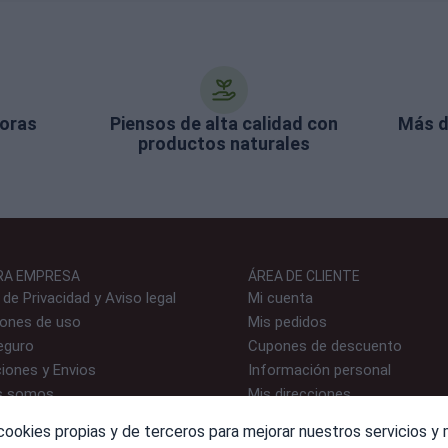
horas
Piensos de alta calidad con
Más d
productos naturales
RA EMPRESA
ÁREA DE CLIENTE
a de Privacidad y Aviso legal
Mi cuenta
iones de uso
Mis pedidos
eguro
Cupones de descuento
iones y Envios
Información personal
s somos
Mis direcciones
to
 cookies propias y de terceros para mejorar nuestros servicios y 