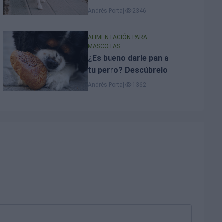
Andrés Porta
|
2346
ALIMENTACIÓN PARA
MASCOTAS
¿Es bueno darle pan a
tu perro? Descúbrelo
Andrés Porta
|
1362