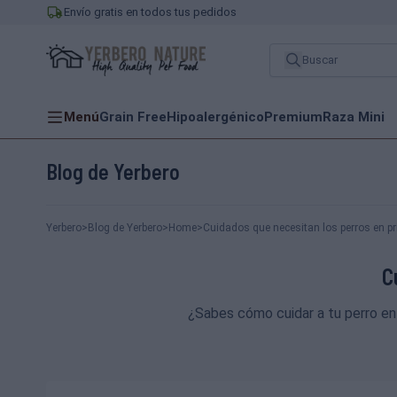
Envío gratis en todos tus pedidos
Menú
Grain Free
Hipoalergénico
Premium
Raza Mini
Blog de Yerbero
Yerbero
>
Blog de Yerbero
>
Home
>
Cuidados que necesitan los perros en p
C
¿Sabes cómo cuidar a tu perro en 