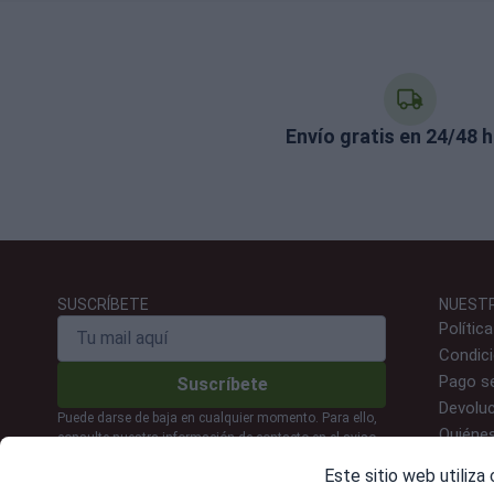
Envío gratis en 24/48 
SUSCRÍBETE
NUEST
Polític
Condic
Pago s
Suscríbete
Devoluc
Puede darse de baja en cualquier momento. Para ello,
Quiéne
consulte nuestra información de contacto en el aviso
legal.
Contac
Este sitio web utiliza