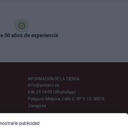
e 50 años de experiencia
INFORMACIÓN DE LA TIENDA
info@yerbero.es
646 24 54 09 (WhatsApp)
Polígono Malpica, Calle E, Nº 9-10, 50016
Zaragoza
mostrarle publicidad