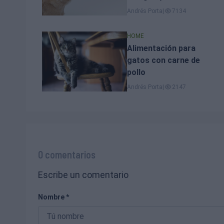
seguras
Andrés Porta
|
7134
HOME
Alimentación para
gatos con carne de
pollo
Andrés Porta
|
2147
0 comentarios
Escribe un comentario
Nombre *