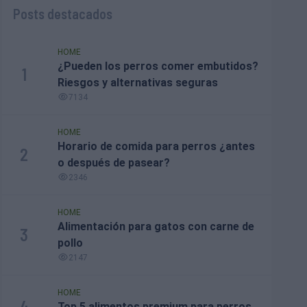
Posts destacados
HOME
¿Pueden los perros comer embutidos?
1
Riesgos y alternativas seguras
7134
HOME
Horario de comida para perros ¿antes
2
o después de pasear?
2346
HOME
Alimentación para gatos con carne de
3
pollo
2147
HOME
4
Top 5 alimentos premium para perros