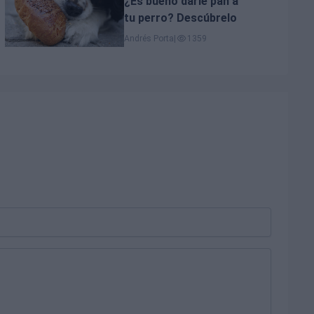
¿Es bueno darle pan a
tu perro? Descúbrelo
Andrés Porta
|
1359