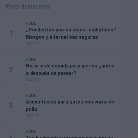
Posts destacados
HOME
¿Pueden los perros comer embutidos?
1
Riesgos y alternativas seguras
7124
HOME
Horario de comida para perros ¿antes
2
o después de pasear?
2342
HOME
Alimentación para gatos con carne de
3
pollo
2145
HOME
4
Top 5 alimentos premium para perros