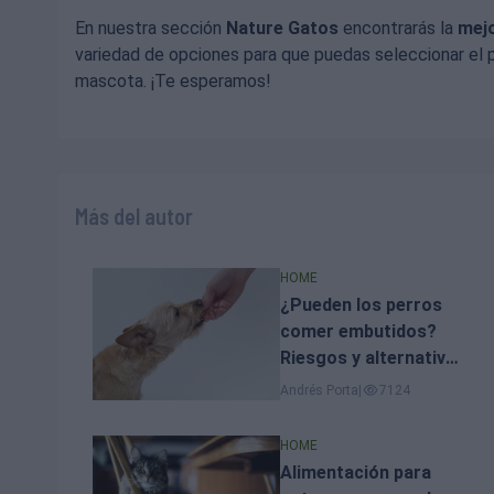
En nuestra sección
Nature Gatos
encontrarás la
mejo
variedad de opciones para que puedas seleccionar el 
mascota. ¡Te esperamos!
Más del autor
HOME
¿Pueden los perros
comer embutidos?
Riesgos y alternativas
seguras
Andrés Porta
|
7124
HOME
Alimentación para