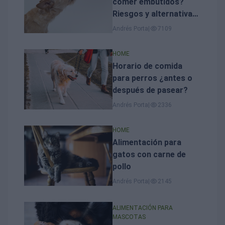
comer embutidos?
Riesgos y alternativas
seguras
Andrés Porta
|
7109
HOME
Horario de comida
para perros ¿antes o
después de pasear?
Andrés Porta
|
2336
HOME
Alimentación para
gatos con carne de
pollo
Andrés Porta
|
2145
ALIMENTACIÓN PARA
MASCOTAS