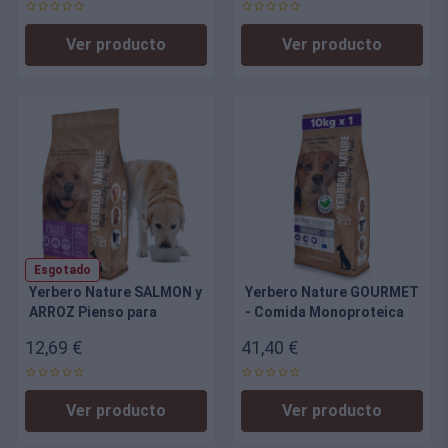
perros
Ver producto
Ver producto
Esgotado
Yerbero Nature SALMON y
Yerbero Nature GOURMET
ARROZ Pienso para
- Comida Monoproteica
Perros Medianos y
Hipoalergénica de
12,69 €
41,40 €
Grandes, Alta
Salmon para Perros
Digestibilidad
(medianos y grandes)
Alergicos al Pollo
Ver producto
Ver producto