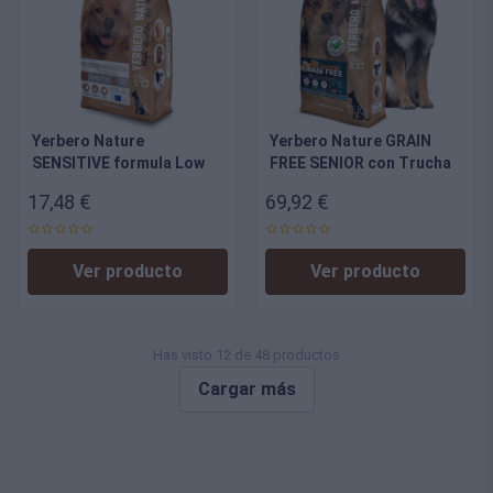
Yerbero Nature
Yerbero Nature GRAIN
SENSITIVE formula Low
FREE SENIOR con Trucha
Grain - Comida
y Salmon - comida para
17,48 €
69,92 €
Monoproteica
perros mayores SIN
Hipoalergénica de
cereales
Cordero para Perros
Ver producto
Ver producto
Alergicos al Pollo
Has visto 12 de 48 productos
Cargar más