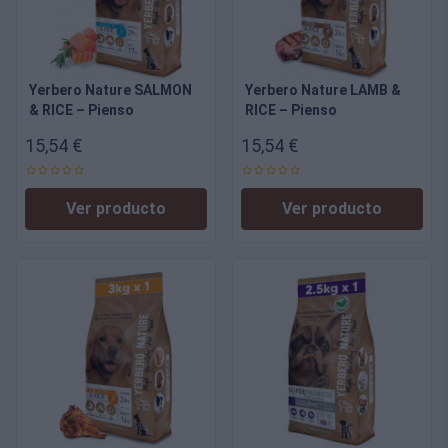
Yerbero Nature SALMON
Yerbero Nature LAMB &
& RICE – Pienso
RICE – Pienso
Hipoalergénico sin Gluten
Hipoalergénico sin Gluten
15,54 €
15,54 €
con Salmon para Perros
con Cordero para Perros
Adultos
Adultos
Ver producto
Ver producto