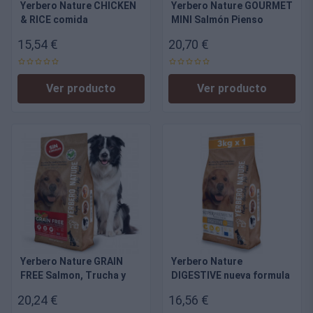
Yerbero Nature CHICKEN
Yerbero Nature GOURMET
& RICE comida
MINI Salmón Pienso
Hipoalergénico sin
Hipoalergénico para
15,54 €
20,70 €
GLUTEN para perros
Perros Pequeños, Alta
Adultos
Palatabilidad 2,5 kg
Ver producto
Ver producto
Yerbero Nature GRAIN
Yerbero Nature
FREE Salmon, Trucha y
DIGESTIVE nueva formula
Boniato - comida SIN
LOW GRAIN comida
20,24 €
16,56 €
cereales para perros
Hipoalergénica para