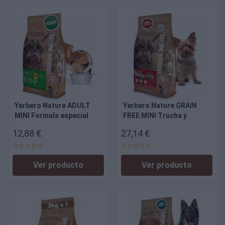
Yerbero Nature ADULT
Yerbero Nature GRAIN
MINI Formula especial
FREE MINI Trucha y
para perros pequeños
Salmon - alimento sin
12,88 €
27,14 €
cereales para perros de
razas mini
Ver producto
Ver producto