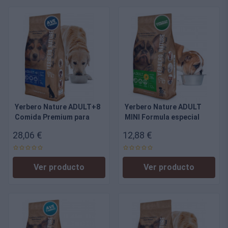
Yerbero Nature ADULT+8
Yerbero Nature ADULT
Comida Premium para
MINI Formula especial
perros mayores de 8
para perros pequeños
28,06 €
12,88 €
años, bajo en grasas.
Ver producto
Ver producto