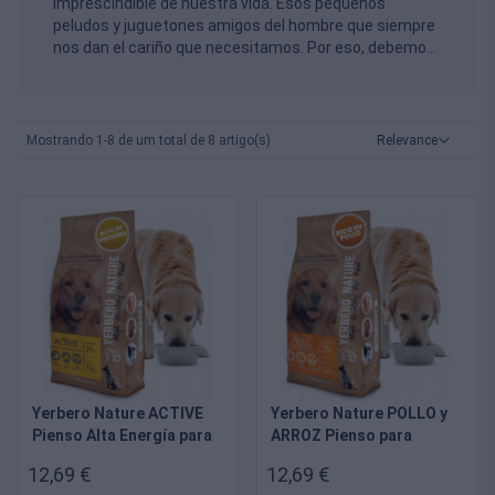
imprescindible de nuestra vida. Esos pequeños
peludos y juguetones amigos del hombre que siempre
nos dan el cariño que necesitamos. Por eso, debemos
devolverles lo mismo alimentándoles de la mejor
manera posible y puedes hacerlo a través de
nuestros
piensos premium para perros
.
Mostrando 1-8 de um total de 8 artigo(s)
Relevance
Yerbero Nature ACTIVE
Yerbero Nature POLLO y
Pienso Alta Energía para
ARROZ Pienso para
Perros Pequeños y
Perros Medianos y
12,69 €
12,69 €
Grandes
Grandes de Alta