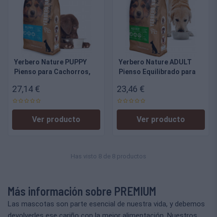
Yerbero Nature PUPPY
Yerbero Nature ADULT
Pienso para Cachorros,
Pienso Equilibrado para
28% Proteína, Salud y
Perros Adultos
27,14 €
23,46 €
Crecimiento Óptimo
Ver producto
Ver producto
Has visto 8 de 8 productos
Más información sobre PREMIUM
Las mascotas son parte esencial de nuestra vida, y debemos
devolverles ese cariño con la mejor alimentación. Nuestros