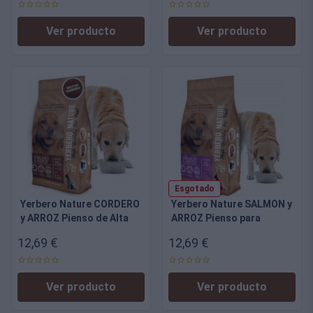
Digestibilidad
Ver producto
Ver producto
Esgotado
Yerbero Nature CORDERO
Yerbero Nature SALMON y
y ARROZ Pienso de Alta
ARROZ Pienso para
Digestibilidad para
Perros Medianos y
12,69 €
12,69 €
Perros
Grandes, Alta
Digestibilidad
Ver producto
Ver producto