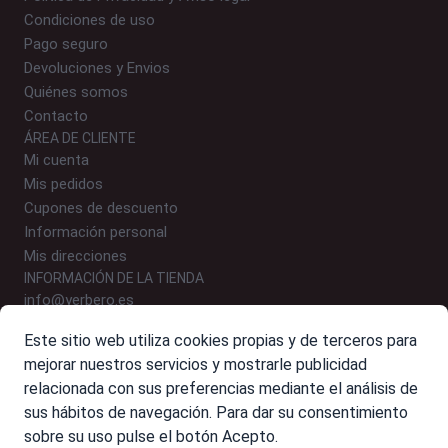
Condiciones de uso
Pago seguro
Devoluciones y Envios
Quiénes somos
Contacto
ÁREA DE CLIENTE
Mi cuenta
Mis pedidos
Cupones de descuento
Información personal
Mis direcciones
INFORMACIÓN DE LA TIENDA
info@yerbero.es
646 24 54 09 (WhatsApp)
Este sitio web utiliza cookies propias y de terceros para
Polígono Malpica, Calle E, Nº 9-10, 50016 Zaragoza
mejorar nuestros servicios y mostrarle publicidad
relacionada con sus preferencias mediante el análisis de
sus hábitos de navegación. Para dar su consentimiento
Resumen de combinaciones ...
Ver más
sobre su uso pulse el botón Acepto.