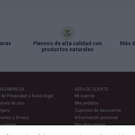
horas
Piensos de alta calidad con
Más d
productos naturales
RA EMPRESA
ÁREA DE CLIENTE
a de Privacidad y Aviso legal
Mi cuenta
iones de uso
Mis pedidos
eguro
Cupones de descuento
iones y Envios
Información personal
s somos
Mis direcciones
to