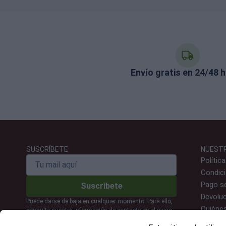
Envío gratis en 24/48 
SUSCRÍBETE
NUEST
Polític
Condic
Pago s
Suscríbete
Devoluc
Puede darse de baja en cualquier momento. Para ello,
Quiéne
consulte nuestra información de contacto en el aviso
legal.
Contac