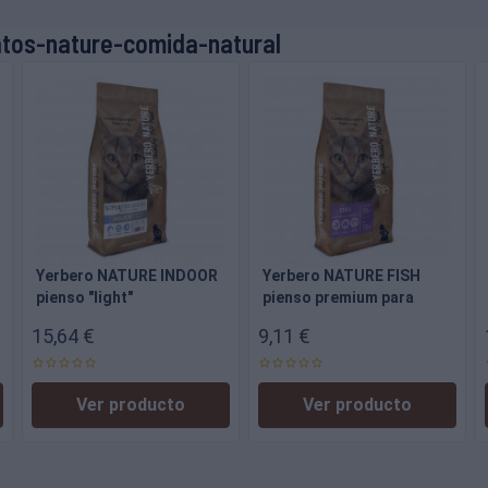
atos-nature-comida-natural
Yerbero NATURE INDOOR
Yerbero NATURE FISH
pienso "light"
pienso premium para
superpremium para gatos
gatos
15,64 €
9,11 €
1.5kg
Ver producto
Ver producto