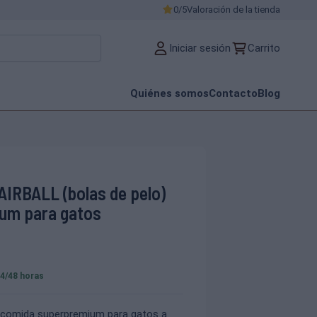
0/5
Valoración de la tienda
Iniciar sesión
Carrito
Quiénes somos
Contacto
Blog
IRBALL (bolas de pelo)
um para gatos
24/48 horas
comida superpremium para gatos a