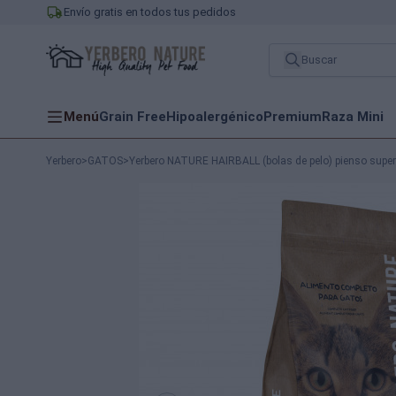
Envío gratis en todos tus pedidos
Menú
Grain Free
Hipoalergénico
Premium
Raza Mini
Yerbero
>
GATOS
>
Yerbero NATURE HAIRBALL (bolas de pelo) pienso supe