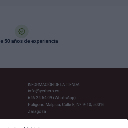
e 50 años de experiencia
INFORMACIÓN DE LA TIENDA
info@yerbero.es
646 24 54 09 (WhatsApp)
Polígono Malpica, Calle E, Nº 9-10, 50016
Zaragoza