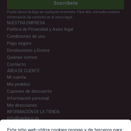
Suscríbete
Puede darse de baja en cualquier momento. Para ello, consulte nuestra
información de contacto en el aviso legal.
NUESTRA EMPRESA
Política de Privacidad y Aviso legal
Condiciones de uso
Pago seguro
Devoluciones y Envios
Quiénes somos
Contacto
ÁREA DE CLIENTE
Mi cuenta
Mis pedidos
Cupones de descuento
Información personal
Mis direcciones
INFORMACIÓN DE LA TIENDA
info@yerbero.es
646 24 54 09 (WhatsApp)
Este sitio web utiliza cookies propias y de terceros para